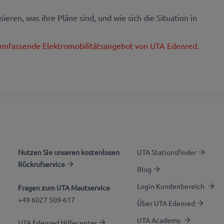
ieren, was ihre Pläne sind, und wie sich die Situation in
umfassende Elektromobilitätsangebot von UTA Edenred
.
Nutzen Sie unseren kostenlosen
UTA Stationsfinder
Rückrufservice
Blog
Login Kundenbereich
Fragen zum UTA Mautservice
+49 6027 509-617
Über UTA Edenred
UTA Academy
UTA Edenred Hilfecenter