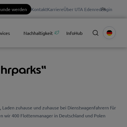
unde werden
Kontakt
Karriere
Über UTA Edenred
Login
vices
Nachhaltigkeit
InfoHub
uhrparks“
den, Laden zuhause und zuhause bei Dienstwagenfahrern für
en wir 400 Flottenmanager in Deutschland und Polen