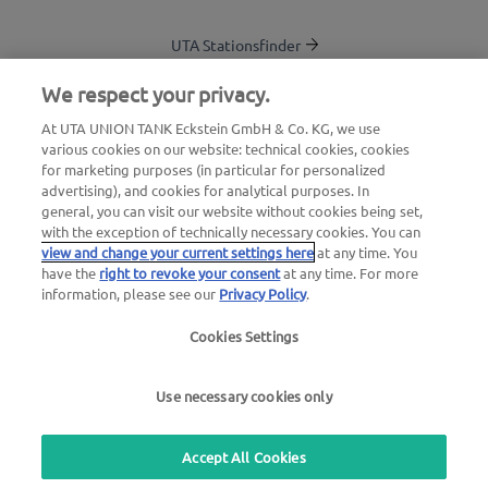
UTA Stationsfinder
Blog
We respect your privacy.
Login Kundenbereich
At UTA UNION TANK Eckstein GmbH & Co. KG, we use
various cookies on our website: technical cookies, cookies
Über UTA Edenred
for marketing purposes (in particular for personalized
advertising), and cookies for analytical purposes. In
UTA Academy
general, you can visit our website without cookies being set,
with the exception of technically necessary cookies. You can
view and change your current settings here
at any time. You
have the
right to revoke your consent
at any time. For more
information, please see our
Privacy Policy
.
Cookies Settings
Impressum
|
Datenschutzerklärung |
AGB |
Nutzungsbedingungen
Use necessary cookies only
we simplify mobility
Accept All Cookies