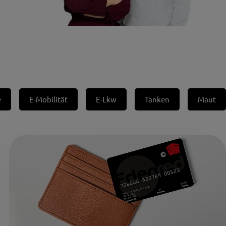
e
E-Mobilität
E-Lkw
Tanken
Maut