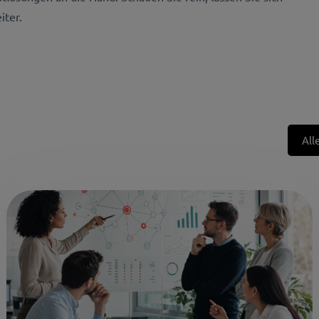
iter.
All