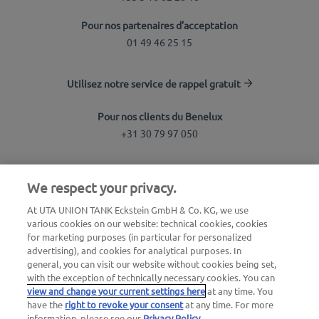
Pour nos partenaires d’acceptation
01 49 46 25 15
Utilisez notre service de rappel gratuit
Pour nos clients du Benelux
+31 30 79 97 050
Recherche de station
We respect your privacy.
Connexion à l'espace client
At UTA UNION TANK Eckstein GmbH & Co. KG, we use
various cookies on our website: technical cookies, cookies
À propos d'UTA Edenred
for marketing purposes (in particular for personalized
advertising), and cookies for analytical purposes. In
Blog
general, you can visit our website without cookies being set,
with the exception of technically necessary cookies. You can
view and change your current settings here
at any time. You
have the
right to revoke your consent
at any time. For more
information, please see our
Privacy Policy
.