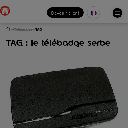
Devenir client
Télébadges
TAG
TAG : le télébadge serbe