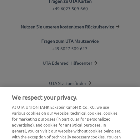
Fragen zu UTA Karten
+49 6027 509-660
Nutzen Sie unseren kostenlosen Rückrufservice
Fragen zum UTA Mautservice
+49 6027 509-617
UTA Edenred Hilfecenter
UTA Stationsfinder
Blog
We respect your privacy.
Login Kundenbereich
At UTA UNION TANK Eckstein GmbH & Co. KG, we use
various cookies on our website: technical cookies, cookies
Über UTA Edenred
for marketing purposes (in particular for personalized
advertising), and cookies for analytical purposes. In
UTA Academy
general, you can visit our website without cookies being set,
with the exception of technically necessary cookies. You can