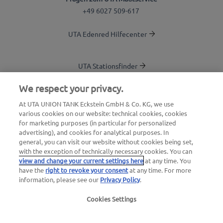
+49 6027 509-617
UTA Edenred Hilfecenter
UTA Stationsfinder
Blog
We respect your privacy.
Login Kundenbereich
At UTA UNION TANK Eckstein GmbH & Co. KG, we use
various cookies on our website: technical cookies, cookies
Über UTA Edenred
for marketing purposes (in particular for personalized
advertising), and cookies for analytical purposes. In
UTA Academy
general, you can visit our website without cookies being set,
with the exception of technically necessary cookies. You can
view and change your current settings here
at any time. You
have the
right to revoke your consent
at any time. For more
information, please see our
Privacy Policy
.
Cookies Settings
Impressum
|
Datenschutzerklärung |
AGB |
Nutzungsbedingungen