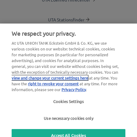
UTA Stationsfinder
Blog
We respect your privacy.
Login Kundenbereich
At UTA UNION TANK Eckstein GmbH & Co. KG, we use
various cookies on our website: technical cookies, cookies
Über UTA Edenred
for marketing purposes (in particular for personalized
advertising), and cookies for analytical purposes. In
UTA Academy
general, you can visit our website without cookies being set,
with the exception of technically necessary cookies. You can
view and change your current settings here
at any time. You
have the
right to revoke your consent
at any time. For more
information, please see our
Privacy Policy
.
Cookies Settings
Impressum
|
Datenschutzerklärung |
AGB |
Nutzungsbedingungen
Use necessary cookies only
we simplify mobility
Accept All Cookies