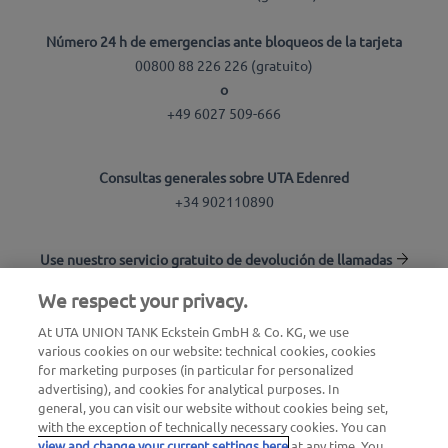
Número 24 h de emergencias ante bloqueos de la tarjeta
00800 88 226 226 (gratuito)
o
+49 6027 509-666
Consultas generales sobre UTA Edenred
+34 902110890
Use nuestro servicio gratuito de devolución de llamadas
We respect your privacy.
Buscador de estaciones
At UTA UNION TANK Eckstein GmbH & Co. KG, we use
various cookies on our website: technical cookies, cookies
Inicio de sesión en el área de clientes
for marketing purposes (in particular for personalized
advertising), and cookies for analytical purposes. In
Acerca de UTA Edenred
general, you can visit our website without cookies being set,
with the exception of technically necessary cookies. You can
view and change your current settings here
at any time. You