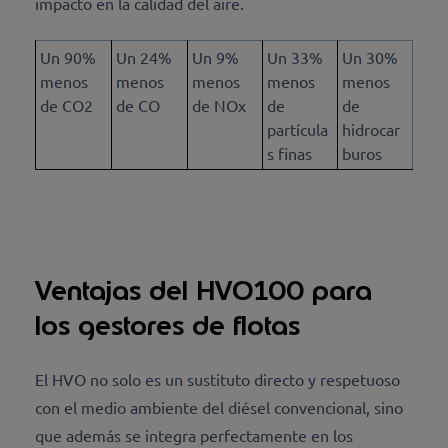
impacto en la calidad del aire.
Un 90%
Un 24%
Un 9%
Un 33%
Un 30%
menos
menos
menos
menos
menos
de CO2
de CO
de NOx
de
de
partícula
hidrocar
s finas
buros
Ventajas del HVO100 para
los gestores de flotas
El HVO no solo es un sustituto directo y respetuoso
con el medio ambiente del diésel convencional, sino
que además se integra perfectamente en los