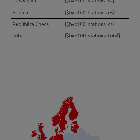
Eslovaquia
{$hvo100_stations_sk}
España
{$hvo100_stations_es}
República Checa
{$hvo100_stations_cs}
Tota
{$hvo100_stations_total}