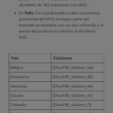
alrededor de 300 estaciones con HVO.
En
Italia
, Eni está llevando a cabo una intensa
promoción del HVO; la mayor parte del
mercado se abastece con sus dos refinerías y el
precio del producto es inferior al del diésel
fósil.
País
Estaciones
Bélgica
{$hvo100_stations_be}
Dinamarca
{$hvo100_stations_dk}
Alemania
{$hvo100_stations_de}
Estonia
{$hvo100_stations_et}
Finlandia
{$hvo100_stations_fi}