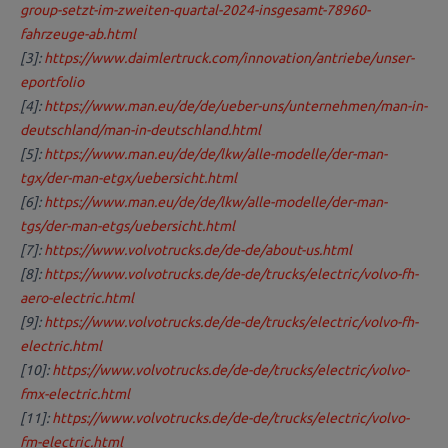
group-setzt-im-zweiten-quartal-2024-insgesamt-78960-
fahrzeuge-ab.html
[3]:
https://www.daimlertruck.com/innovation/antriebe/unser-
eportfolio
[4]:
https://www.man.eu/de/de/ueber-uns/unternehmen/man-in-
deutschland/man-in-deutschland.html
[5]:
https://www.man.eu/de/de/lkw/alle-modelle/der-man-
tgx/der-man-etgx/uebersicht.html
[6]:
https://www.man.eu/de/de/lkw/alle-modelle/der-man-
tgs/der-man-etgs/uebersicht.html
[7]:
https://www.volvotrucks.de/de-de/about-us.html
[8]:
https://www.volvotrucks.de/de-de/trucks/electric/volvo-fh-
aero-electric.html
[9]:
https://www.volvotrucks.de/de-de/trucks/electric/volvo-fh-
electric.html
[10]:
https://www.volvotrucks.de/de-de/trucks/electric/volvo-
fmx-electric.html
[11]:
https://www.volvotrucks.de/de-de/trucks/electric/volvo-
fm-electric.html