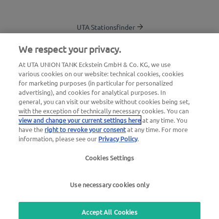
UTA Stationsfinder
Blog
We respect your privacy.
Login Kundenbereich
At UTA UNION TANK Eckstein GmbH & Co. KG, we use
various cookies on our website: technical cookies, cookies
Über UTA Edenred
for marketing purposes (in particular for personalized
advertising), and cookies for analytical purposes. In
UTA Academy
general, you can visit our website without cookies being set,
with the exception of technically necessary cookies. You can
view and change your current settings here
at any time. You
have the
right to revoke your consent
at any time. For more
information, please see our
Privacy Policy
.
Cookies Settings
Impressum
|
Datenschutzerklärung |
AGB |
Nutzungsbedingungen
Use necessary cookies only
we simplify mobility
Accept All Cookies