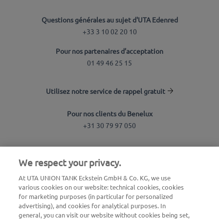
Questions générales au sujet d'UTA Edenred
+33 3 10 02 20 10
Pour nos partenaires d’acceptation
01 49 46 25 15
Utilisez notre service de rappel gratuit
Pour nos clients du Benelux
+31 30 79 97 050
Recherche de station
We respect your privacy.
Connexion à l'espace client
At UTA UNION TANK Eckstein GmbH & Co. KG, we use
various cookies on our website: technical cookies, cookies
À propos d'UTA Edenred
for marketing purposes (in particular for personalized
advertising), and cookies for analytical purposes. In
Blog
general, you can visit our website without cookies being set,